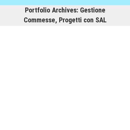
Portfolio Archives:
Gestione
Commesse, Progetti con SAL
SAMP
Gestionale ERP Microsoft NAV BC
,
Gestione Commesse,
Progetti con SAL
,
Gestione Produzione e Assemblaggio
,
WEB, E-Commerce, B2B, B2C, App
By
Staff
29/12/2017
Prima di cambiare sistema informativo
sapevamo di non poter scindere la soluzione
informatica che avremmo voluto adottare, dalla
scelta di un interlocutore flessibile e disponibile