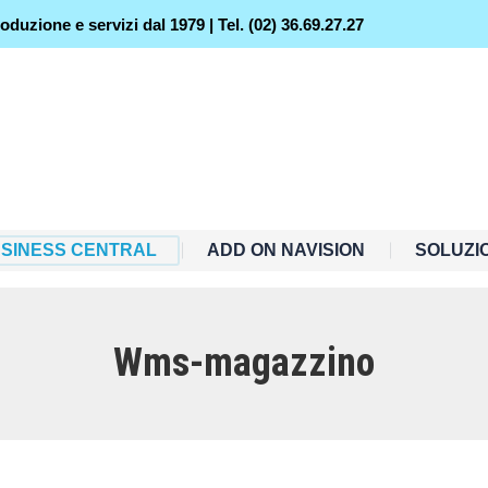
duzione e servizi dal 1979 | Tel. (02) 36.69.27.27
USINESS CENTRAL
ADD ON NAVISION
SOLUZI
Wms-magazzino