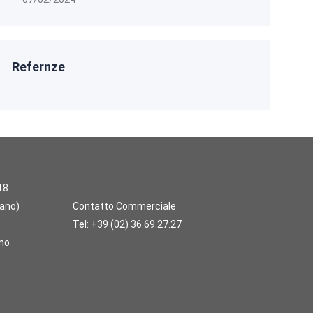
Refernze
18
lano)
Contatto Commerciale
Tel:
+39 (02) 36.69.27.27
ano