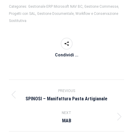
Categories:
Gestionale ERP Microsoft NAV BC
,
Gestione Commesse,
Progetti con SAL
,
Gestione Documentale, Workflow e Conservazione
Sostitutiva
Condividi ...
Project
PREVIOUS
navigation
Previous
SPINOSI – Manifattura Pasta Artigianale
project:
NEXT
Next
MAB
project: