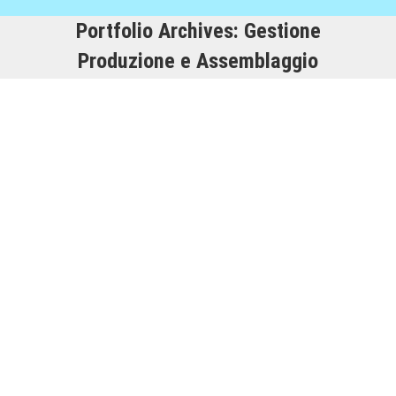
Portfolio Archives:
Gestione
Produzione e Assemblaggio
NUPI INDUSTRIE ITALIANE
Gestionale ERP Microsoft NAV BC
,
Gestione Documentale,
Workflow e Conservazione Sostitutiva
,
Gestione
Produzione e Assemblaggio
By
Staff
29/12/2017
Ciò che ci ha convinto a scegliere CONSEA
come Partner per la scelta del nostro nuovo
sistema ERP, è stata la loro grande capacità
d’ascolto delle nostre esigenze unitamente all