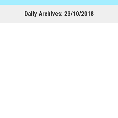
Daily Archives:
23/10/2018
Workflow: Informazioni in Azienda, ruoli e
permessi
Consea
,
Microsoft Dynamics NAV BC
,
Sistemi Informativi
Aziendali
By
Staff
23/10/2018
Chi in azienda può raggiungere ed interagire con i
dati per valutare le informazioni? Nelle aziende
medio/grandi c’è e ci sarà sempre il problema
delle informazioni, informazioni sensibili che
possono essere viste solo da determinate