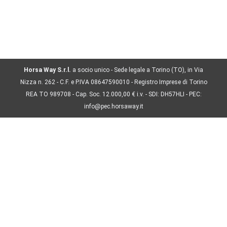
figure, mentre altre possono vederne solo una
parte, insomma noi di CONSEA stiamo parlando
di un fattore molto importante quello…
Horsa Way S.r.l.
a socio unico - Sede legale a Torino (TO), in Via
Nizza n. 262 - C.F. e P.IVA 08647590010 - Registro Imprese di Torino
REA TO 989708 - Cap. Soc. 12.000,00 € i.v. - SDI: DH57HLI - PEC:
info@pec.horsaway.it