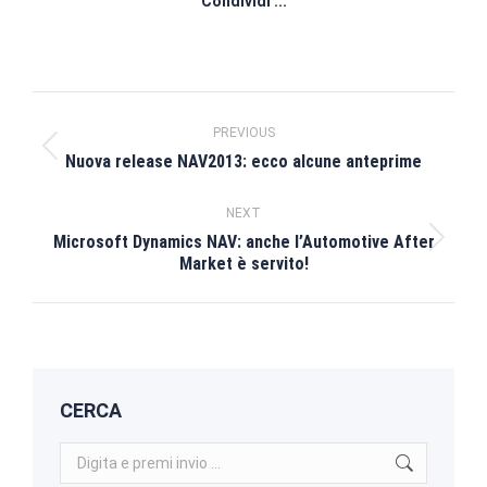
Condividi ...
Post
PREVIOUS
navigation
Previous
Nuova release NAV2013: ecco alcune anteprime
post:
NEXT
Microsoft Dynamics NAV: anche l’Automotive After
Next
Market è servito!
post:
CERCA
Search: