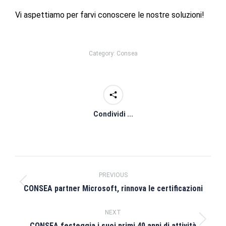
Vi aspettiamo per farvi conoscere le nostre soluzioni!
Category:
Consea
Condividi ...
Post
PREVIOUS
navigation
Previous
CONSEA partner Microsoft, rinnova le certificazioni
post:
NEXT
Next
CONSEA festeggia i suoi primi 40 anni di attività