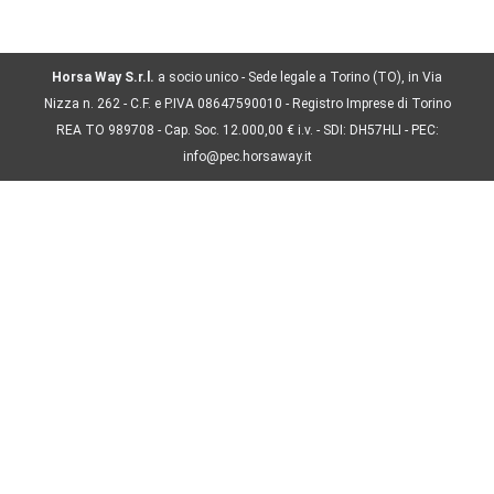
ricercare con semplici parole…
Horsa Way S.r.l.
a socio unico - Sede legale a Torino (TO), in Via
Nizza n. 262 - C.F. e P.IVA 08647590010 - Registro Imprese di Torino
REA TO 989708 - Cap. Soc. 12.000,00 € i.v. - SDI: DH57HLI - PEC:
info@pec.horsaway.it