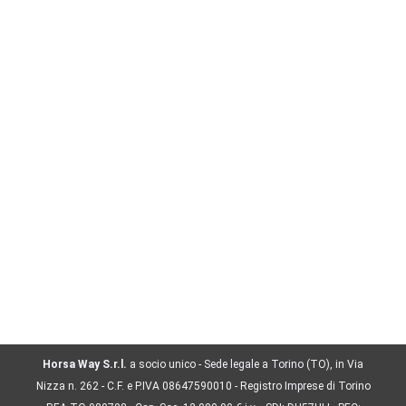
NAV2013 E’ LA SOLUZIONE CHE LE AZIENDE
STANNO CERCANDO
Microsoft Dynamics NAV BC
,
Sistemi Informativi Aziendali
By
Staff
24/09/2012
Il gestionale lo sanno fare tutti , o quasi! E’
l’ERP che fa la differenza… e che vi fa
apprezzare dai vostri clienti… Da più di 10 anni
NAV è l’ERP facile e potente che aiuta le
aziende a snellire e fluidificare la loro
organizzazione, riducendone e ottimizzandone i
costi. Circa 4mila aziende italiane (PMI) ad
oggi…
Horsa Way S.r.l.
a socio unico - Sede legale a Torino (TO), in Via
Nizza n. 262 - C.F. e P.IVA 08647590010 - Registro Imprese di Torino