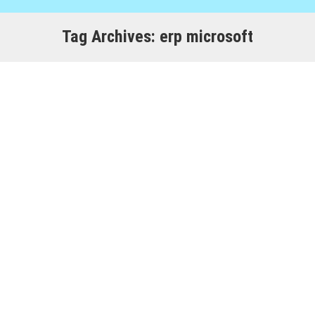
Tag Archives:
erp microsoft
Segui i WEBINAR CONSEA ON DEMAND DOVE e
QUANDO vuoi TU!
Consea
,
Microsoft Dynamics NAV BC
By
Staff
16/07/2014
Vuoi approfondire le proposte Consea? Vuoi
capire meglio come il gestionale Microsoft
Dynamics Navision può essere utile alla tua
azienda? Prenota un webinar personalizzato, da
seguire quando ti è più comodo! Prenota