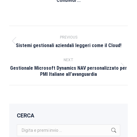
Condividi ...
Post
PREVIOUS
navigation
Previous
Sistemi gestionali aziendali leggeri come il Cloud!
post:
NEXT
Gestionale Microsoft Dynamics NAV personalizzato per
Next
PMI Italiane all’avanguardia
post:
CERCA
Search: