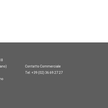
18
lano)
Contatto Commerciale
Tel:
+39 (02) 36.69.27.27
ano