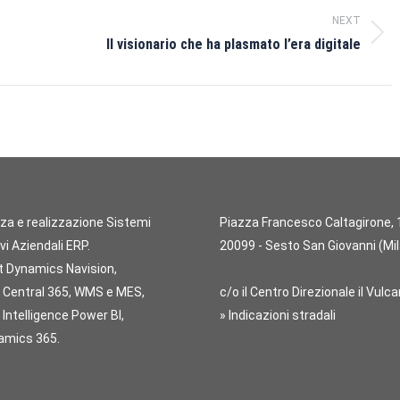
NEXT
Next
Il visionario che ha plasmato l’era digitale
post:
za e realizzazione Sistemi
Piazza Francesco Caltagirone, 
vi Aziendali ERP.
20099 - Sesto San Giovanni (Mi
t Dynamics Navision,
 Central 365, WMS e MES,
c/o il Centro Direzionale il Vulc
Intelligence Power BI,
» Indicazioni stradali
mics 365.