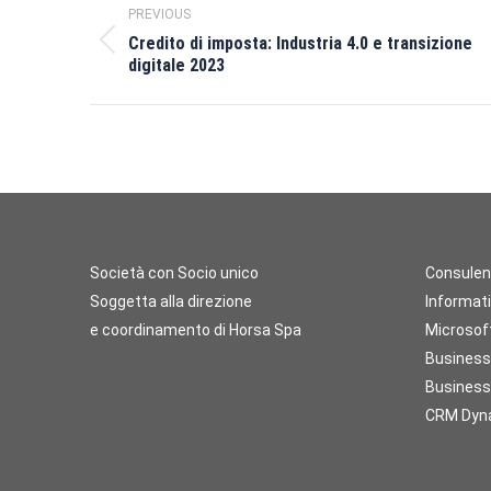
PREVIOUS
navigation
Credito di imposta: Industria 4.0 e transizione
Previous
digitale 2023
post:
Società con Socio unico
Consulen
Soggetta alla direzione
Informati
e coordinamento di Horsa Spa
Microsof
Business
Business 
CRM Dyna