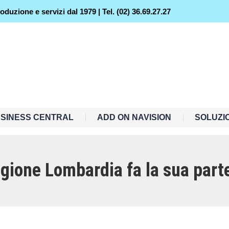
duzione e servizi dal 1979 | Tel. (02) 36.69.27.27
USINESS CENTRAL
ADD ON NAVISION
SOLUZI
gione Lombardia fa la sua parte.